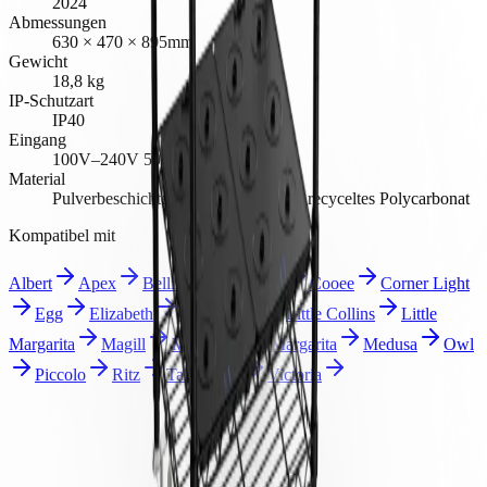
2024
Abmessungen
630 × 470 × 895mm
Gewicht
18,8 kg
IP-Schutzart
IP40
Eingang
100V–240V 50Hz–60Hz 1,5A
Material
Pulverbeschichteter Edelstahl + 75% recyceltes Polycarbonat
Kompatibel mit
Albert
Apex
Bellingen
Collins
Cooee
Corner Light
Egg
Elizabeth
Gem
Ice
Little Collins
Little
Margarita
Magill
Manhattan
Margarita
Medusa
Owl
Piccolo
Ritz
Tall Poppy
Victoria