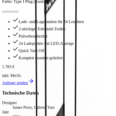
Farbe
:
Type I Plug (Australia)
Lade- und Lagerstation für 24 Leuchten
2-stöckiger Edelstahl-Trolley
Pulverbeschichtet
24 Ladepunkte mit LED-Anzeige
Quick Turn Off
Komplett montiert geliefert
1.783 €
inkl. MwSt.
Anfrage senden
Technische Daten
Designer
James Perry, Gabriel Tam
Jahr