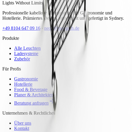
Lights Without Limits.
Professionelle kabellose Lichtsysteme für Gastronomie und
Hotellerie. Prämiertes Design, entwickelt und gefertigt in Sydney.
+49 8104 647 09 16
·
neoz@moonich.de
Produkte
Alle Leuchten
Ladesysteme
Zubehör
Für Profis
Gastronomie
Hotellerie
Food & Beverage
Planer & Architekten
Beratung anfragen
Unternehmen & Rechtliches
Über uns
Kontakt